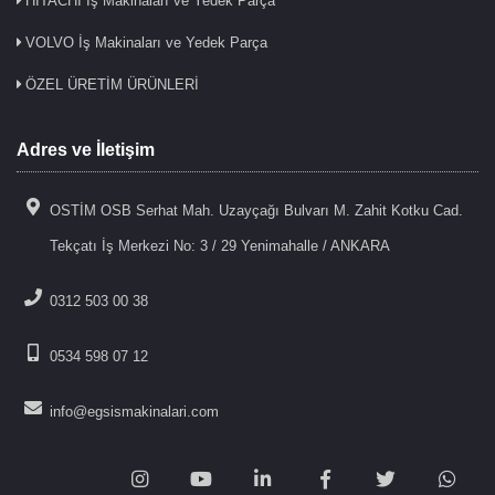
HITACHI İş Makinaları ve Yedek Parça
VOLVO İş Makinaları ve Yedek Parça
ÖZEL ÜRETİM ÜRÜNLERİ
Adres ve İletişim
OSTİM OSB Serhat Mah. Uzayçağı Bulvarı M. Zahit Kotku Cad.
Tekçatı İş Merkezi No: 3 / 29 Yenimahalle / ANKARA
0312 503 00 38
0534 598 07 12
info@egsismakinalari.com