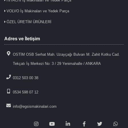
HITACHI İş Makinaları ve Yedek Parça
VOLVO İş Makinaları ve Yedek Parça
ÖZEL ÜRETİM ÜRÜNLERİ
Adres ve İletişim
OSTİM OSB Serhat Mah. Uzayçağı Bulvarı M. Zahit Kotku Cad.
Tekçatı İş Merkezi No: 3 / 29 Yenimahalle / ANKARA
0312 503 00 38
0534 598 07 12
info@egsismakinalari.com