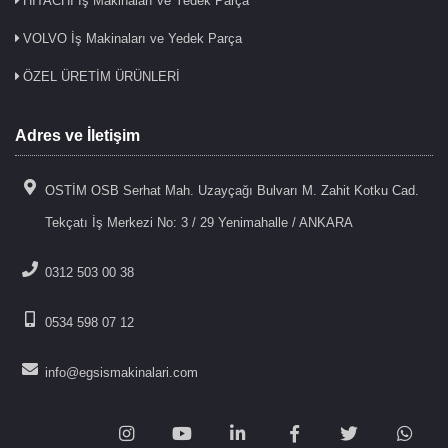
HITACHI İş Makinaları ve Yedek Parça
VOLVO İş Makinaları ve Yedek Parça
ÖZEL ÜRETİM ÜRÜNLERİ
Adres ve İletişim
OSTİM OSB Serhat Mah. Uzayçağı Bulvarı M. Zahit Kotku Cad.
Tekçatı İş Merkezi No: 3 / 29 Yenimahalle / ANKARA
0312 503 00 38
0534 598 07 12
info@egsismakinalari.com