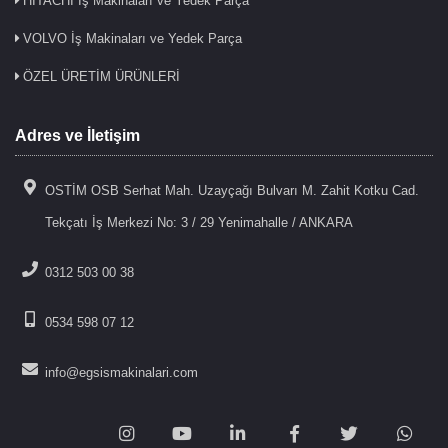
HITACHI İş Makinaları ve Yedek Parça
VOLVO İş Makinaları ve Yedek Parça
ÖZEL ÜRETİM ÜRÜNLERİ
Adres ve İletişim
OSTİM OSB Serhat Mah. Uzayçağı Bulvarı M. Zahit Kotku Cad.
Tekçatı İş Merkezi No: 3 / 29 Yenimahalle / ANKARA
0312 503 00 38
0534 598 07 12
info@egsismakinalari.com